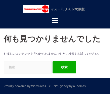
コ
ン
テ
マ
ン
ス
ツ
へ
コ
ス
ミ
何も見つかりませんでした
キ
リ
ッ
プ
ス
ト
お探しのコンテンツを見つけられませんでした。検索をお試しください。
大
検
阪
索:
版
Proudly powered by WordPress
|
テーマ:
Sydney
by aThemes.