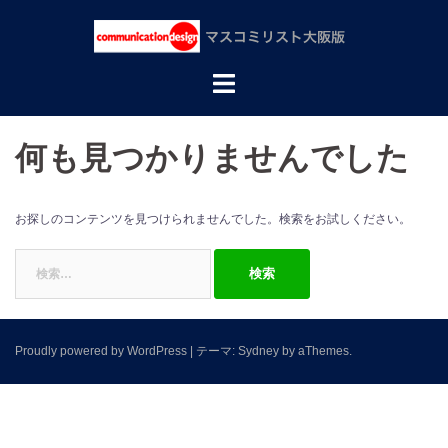
コ
ン
テ
ン
ツ
へ
ス
何も見つかりませんでした
キ
ッ
プ
お探しのコンテンツを見つけられませんでした。検索をお試しください。
検
索:
Proudly powered by WordPress
|
テーマ:
Sydney
by aThemes.