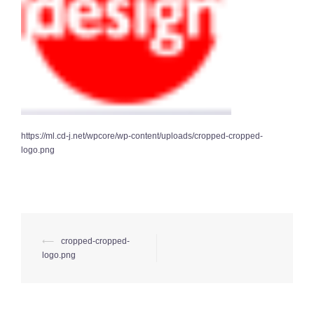
https://ml.cd-j.net/wpcore/wp-content/uploads/cropped-cropped-
logo.png
⟵
cropped-cropped-
投
logo.png
稿
ナ