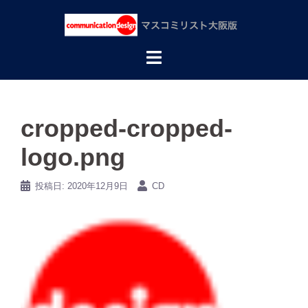
コ
ン
テ
ン
ツ
へ
ス
キ
ッ
cropped-cropped-
プ
logo.png
投稿日:
2020年12月9日
CD