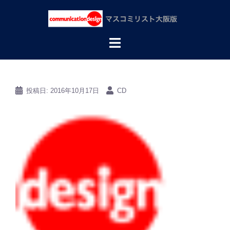
コ
ン
テ
ン
ツ
へ
ス
キ
ッ
投稿日:
2016年10月17日
CD
プ