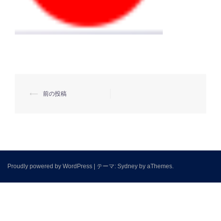
⟵
前の投稿
投
稿
ナ
ビ
ゲ
Proudly powered by WordPress
|
テーマ:
Sydney
by aThemes.
ー
シ
ョ
ン