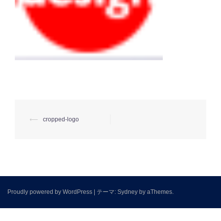
⟵
cropped-logo
投
稿
ナ
ビ
ゲ
Proudly powered by WordPress
|
テーマ:
Sydney
by aThemes.
ー
シ