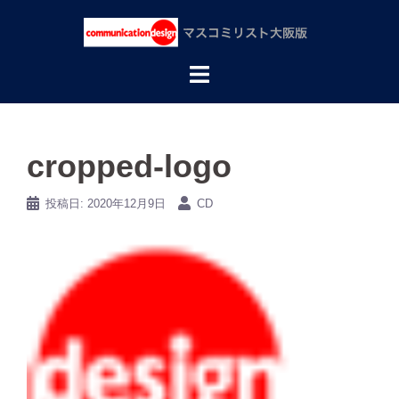
コ
ン
テ
ン
ツ
へ
ス
キ
ッ
cropped-logo
プ
投稿日:
2020年12月9日
CD