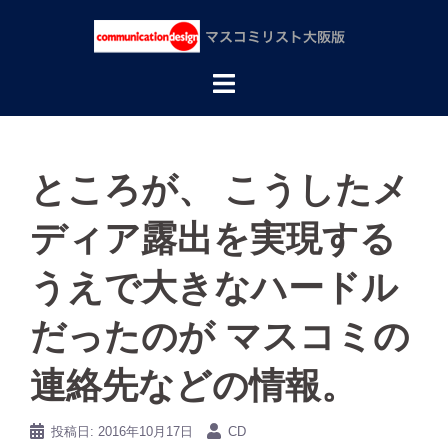
コ
ン
テ
ン
ツ
へ
ス
キ
ッ
ところが、 こうしたメ
プ
ディア露出を実現する
うえで大きなハードル
だったのが マスコミの
連絡先などの情報。
投稿日:
2016年10月17日
CD