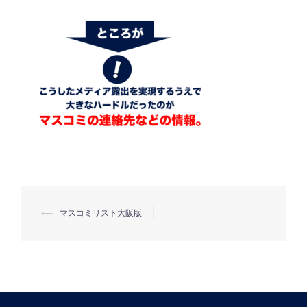
⟵
マスコミリスト大阪版
投
稿
ナ
ビ
ゲ