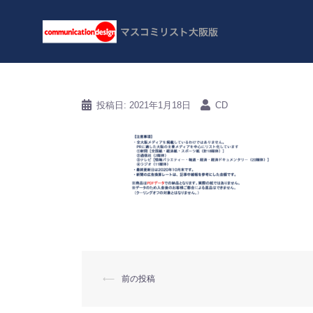
コ
ン
テ
ン
ツ
へ
ス
キ
投稿日:
2021年1月18日
CD
ッ
プ
⟵
前の投稿
投